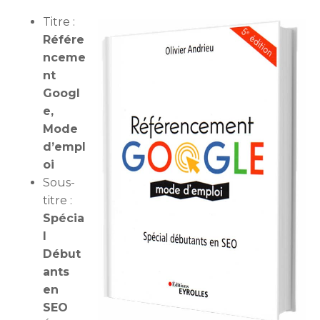
Titre :
Référe
nceme
nt
Googl
e,
Mode
d’empl
oi
Sous-
titre :
Spécia
l
Début
ants
en
SEO