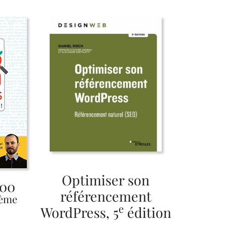
Optimiser son
500
référencement
ème
e
WordPress, 5
édition