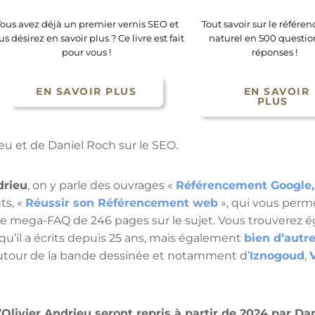
ous avez déjà un premier vernis SEO et
Tout savoir sur le référ
us désirez en savoir plus ? Ce livre est fait
naturel en 500 questions
pour vous !
réponses !
EN SAVOIR PLUS
EN SAVOIR
PLUS
ieu et de Daniel Roch sur le SEO.
drieu
, on y parle des ouvrages «
Référencement Google,
ts, «
Réussir son Référencement web
», qui vous perm
ne mega-FAQ de 246 pages sur le sujet. Vous trouverez 
 qu’il a écrits depuis 25 ans, mais également
bien d’autr
utour de la bande dessinée et notamment d’
Iznogoud
,
’Olivier Andrieu seront repris à partir de 2024 par Da