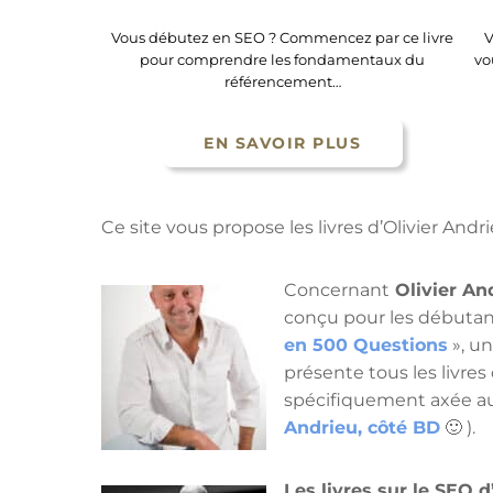
Vous débutez en SEO ? Commencez par ce livre
V
pour comprendre les fondamentaux du
vo
référencement…
EN SAVOIR PLUS
Ce site vous propose les livres d’Olivier Andr
Concernant
Olivier An
conçu pour les débutan
en 500 Questions
», u
présente tous les livres
spécifiquement axée a
Andrieu, côté BD
🙂 ).
Les livres sur le SEO d