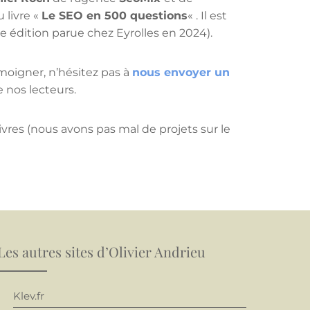
u livre «
Le SEO en 500 questions
« . Il est
 édition parue chez Eyrolles en 2024).
témoigner, n’hésitez pas à
nous envoyer un
e nos lecteurs.
ivres (nous avons pas mal de projets sur le
Les autres sites d’Olivier Andrieu
Klev.fr