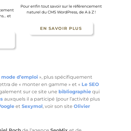
Pour enfin tout savoir sur le référencement
encement
naturel du CMS WordPress, de A à Z !
... et
EN SAVOIR PLUS
 mode d’emploi
», plus spécifiquement
ettra de « monter en gamme » et «
Le SEO
également sur ce site une
bibliographie
qui
es
auxquels il a participé (pour l’activité plus
Voogle
et
Sexymol
, voir son site
Olivier
niel Roch
de l’agence
SeoMix
et de