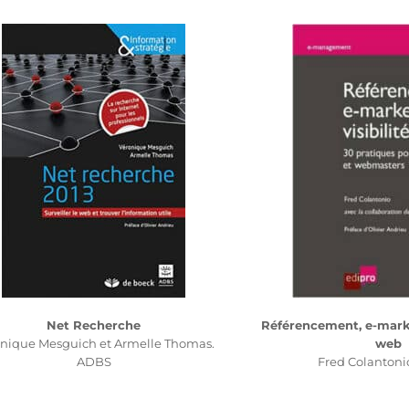
Net Recherche
Référencement, e-market
nique Mesguich et Armelle Thomas.
web
ADBS
Fred Colantoni
)