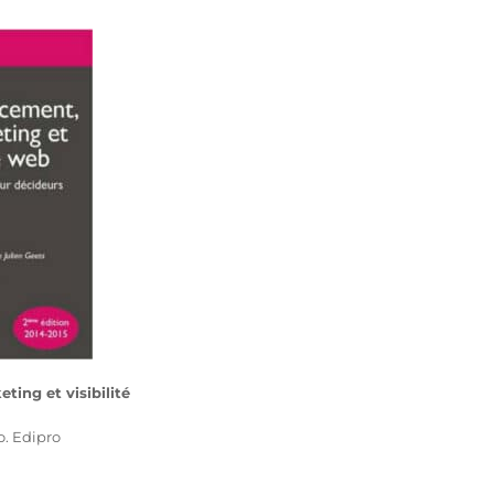
ing et visibilité
o. Edipro